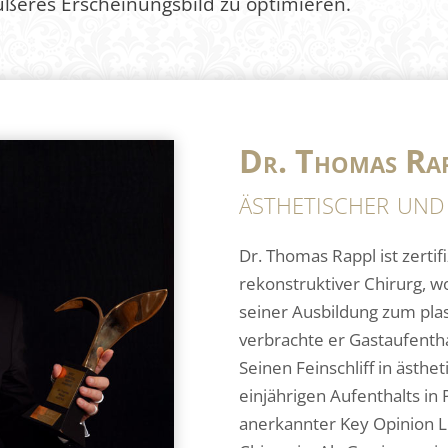
ußeres Erscheinungsbild zu optimieren.
Dr. Thomas Ra
ästhetischer und
Dr. Thomas Rappl ist zertif
rekonstruktiver Chirurg, w
seiner Ausbildung zum plas
verbrachte er Gastaufenthal
Seinen Feinschliff in ästhe
einjährigen Aufenthalts in 
anerkannter Key Opinion L