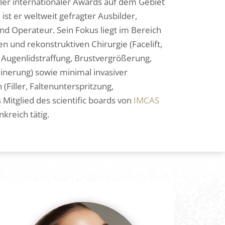
eler internationaler Awards auf dem Gebiet
 ist er weltweit gefragter Ausbilder,
d Operateur. Sein Fokus liegt im Bereich
en und rekonstruktiven Chirurgie (Facelift,
g, Augenlidstraffung, Brustvergrößerung,
einerung) sowie minimal invasiver
(Filler, Faltenunterspritzung,
s Mitglied des scientific boards von
IMCAS
kreich tätig.