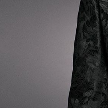
T
B
E
D
E
U
T
E
T
N
I
C