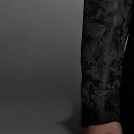
H
T
N
U
R
C
H
I
R
U
R
G