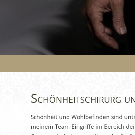
I
S
C
H
E
G
E
S
Schönheitschirurg u
I
C
Schönheit und Wohlbefinden sind unt
H
meinem Team Eingriffe im Bereich der 
T