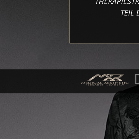
D
THERAPIEST
E
TEIL
R
N
E
S
F
A
C
E
L
I
F