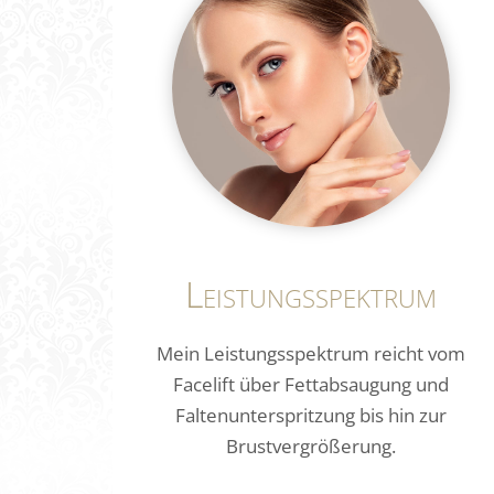
I
F
T
I
N
G
I
Leistungsspektrum
S
T
Mein Leistungsspektrum reicht vom
E
Facelift über Fettabsaugung und
Faltenunterspritzung bis hin zur
I
Brustvergrößerung.
N