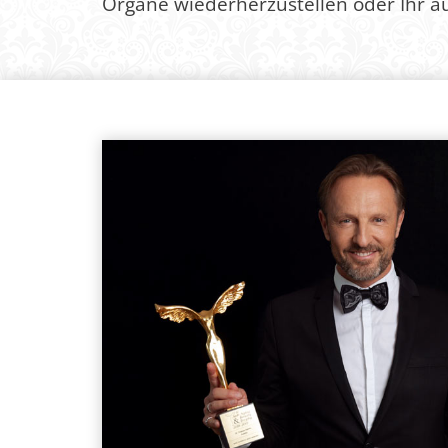
Organe wiederherzustellen oder Ihr ä
S
S
T
R
A
F
F
U
N
G
!
M