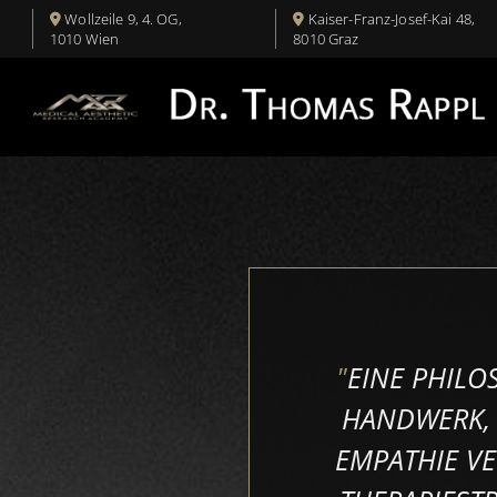
Wollzeile 9, 4. OG,
Kaiser-Franz-Josef-Kai 48
,


1010 Wien
8010
Graz
"
"
EINE PHILOS
M
HANDWERK, 
O
EMPATHIE VE