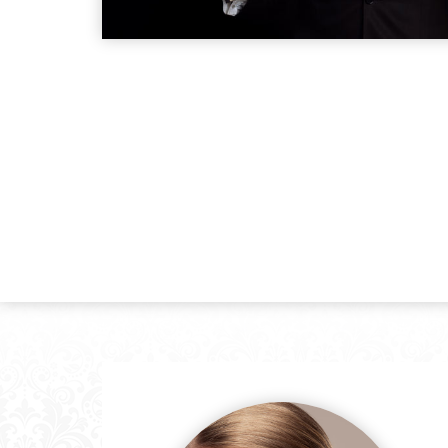
O
D
E
R
N
E
S
F
A
C
E
L